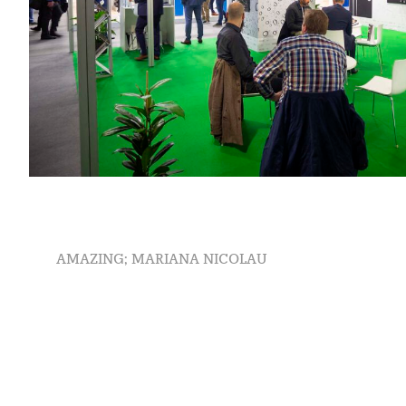
Beitragsnavigation
Previous
AMAZING; MARIANA NICOLAU
post: