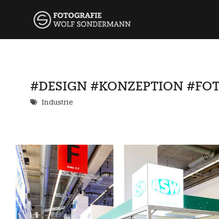
Skip
wolf so
FOTOGRAFIE
to
content
#DESIGN #KONZEPTION #FO
Industrie