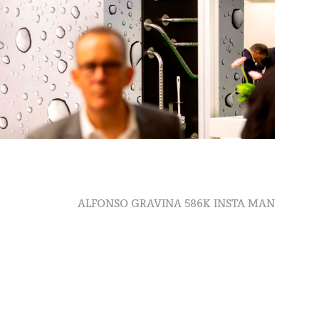
Next
ALFONSO GRAVINA 586K INSTA MAN
post: