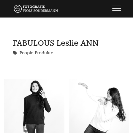
Skip
wolf sondermann
FOTOGRAFIE
to
content
FABULOUS Leslie ANN
People
Produkte