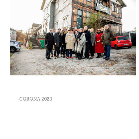
Beitragsnavigation
Previous
CORONA 2020
post: