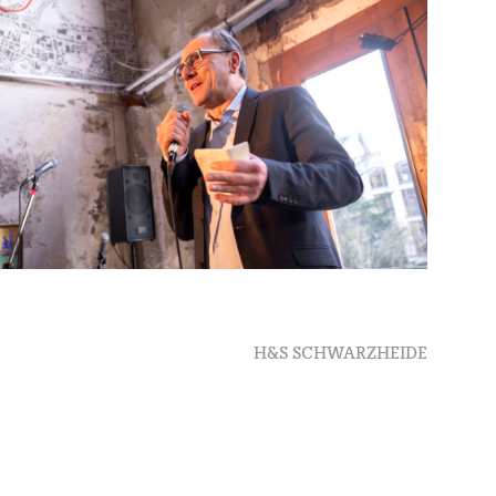
Next
H&S SCHWARZHEIDE
post: